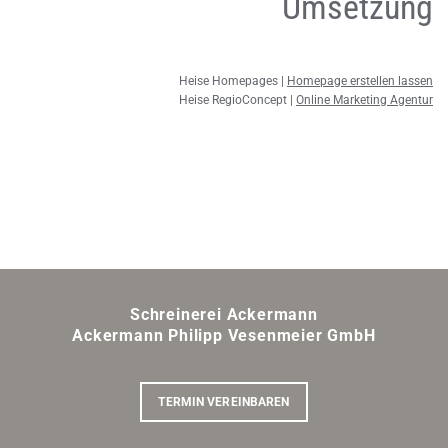
Umsetzung
Heise Home­pages |
Home­page er­stel­len las­sen
Heise Re­gio­Con­cept |
On­line Mar­ke­ting Agen­tur
Schreinerei Ackermann
Ackermann Philipp Vesenmeier GmbH
TERMIN VEREINBAREN