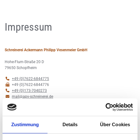
Impressum
Schreinerei Ackermann Philipp Vesenmeier GmbH
Ho­he-Flum-Stra­ße 20 D
79650 Schopf­heim

+49 (0)7622-6844775

+49 (0)7622-6844776

+49 (0)173-7040273

mail@​apv-​schreinerei.​de
Geschäftsführer / Inhaber:
Ste­fan Acker­mann
Lo­thar Phil­ipp
Zustimmung
Details
Über Cookies
Ha­rald Ve­sen­mei­er
USt-IdNr.: