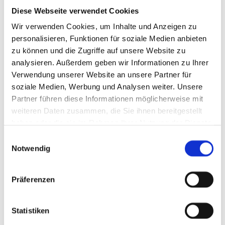
DE235757382
Diese Webseite verwendet Cookies
Handelsregister:
Wir verwenden Cookies, um Inhalte und Anzeigen zu
AG Frei­burg HRB 670502
personalisieren, Funktionen für soziale Medien anbieten
zu können und die Zugriffe auf unsere Website zu
analysieren. Außerdem geben wir Informationen zu Ihrer
Verwendung unserer Website an unsere Partner für
Beilegung von Streitigkeiten
soziale Medien, Werbung und Analysen weiter. Unsere
Partner führen diese Informationen möglicherweise mit
weiteren Daten zusammen, die Sie ihnen bereitgestellt
haben oder die sie im Rahmen Ihrer Nutzung der Dienste
Die EU hat ein On­line-Ver­fah­ren zur Bei­le­gung von Strei­tig­kei­ten zwi­schen Un­
gesammelt haben.
ter­neh­mern und Ver­brau­chern ge­schaf­fen. In­for­ma­tio­nen dazu fin­den Sie
Einwilligungsauswahl
unter
https://​ec.​eu­ro­pa.​eu/​con­su­mers/​odr/
Notwendig
Schrei­ne­rei Acker­mann Phil­ipp Ve­sen­mei­er GmbH be­tei­ligt sich nicht an
einem Streit­bei­le­gungs­ver­fah­ren vor einer Ver­brau­cher­schlich­tungs­stel­le.
Präferenzen
Statistiken