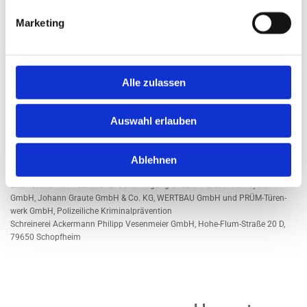
Bildnachweis
Marketing
212476718 | Na­tu­ral oak wood di­ning table and chairs in neu­tral mo­dern in­
te­ri­or de­sign house | Ur­he­ber: Char­Mo­ment | stock.​adobe.​com
232812411 | Mo­dern light be­droom with woo­den fur­ni­tu­re in Scan­di­na­vi­an
Alle zulassen
style | Ur­he­ber: osta­p25 | stock.​adobe.​com
142971591 | young man at par­quet floo­ring work / jun­ger mann beim ver­le­
gen von Par­kett | Ur­he­ber: stock­pho­to-graf | stock.​adobe.​com
Auswahl erlauben
180256166 | Un­lo­cking door with a key. | Ur­he­ber: Lu­min­eImages | stock.​
adobe.​com
Ablehnen
94990320 | back­ground of Wal­nut wood sur­face | Ur­he­ber: wut­ti­chok | stock.​
adobe.​com
Bild­ma­te­ri­al mit freund­li­cher Ge­neh­mi­gung un­se­rer Part­ner TSH Sys­tem
GmbH, Jo­hann Grau­te GmbH & Co. KG, WERT­BAU GmbH und PRÜM-Tü­ren­
werk GmbH, Po­li­zei­li­che Kri­mi­nal­präve­nt­ion
Schrei­ne­rei Acker­mann Phil­ipp Ve­sen­mei­er GmbH, Ho­he-Flum-Stra­ße 20 D,
79650 Schopf­heim