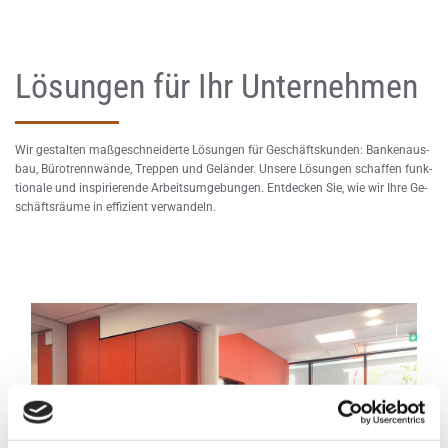
Lösungen für Ihr Unternehmen
Wir ge­stal­ten maß­ge­schnei­der­te Lö­sun­gen für Ge­schäfts­kun­den: Ban­ken­aus­
bau, Bü­rot­renn­wän­de, Trep­pen und Ge­län­der. Un­se­re Lö­sun­gen schaf­fen funk­
tio­na­le und in­spi­rie­ren­de Ar­beits­um­ge­bun­gen. Ent­de­cken Sie, wie wir Ihre Ge­
schäfts­räu­me in ef­fi­zi­ent ver­wan­deln.