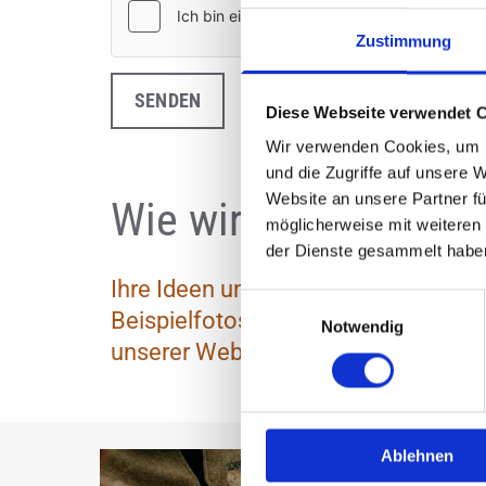
Zustimmung
Diese Webseite verwendet 
Wir verwenden Cookies, um I
und die Zugriffe auf unsere 
Website an unsere Partner fü
Wie wir mit Ihnen ar
möglicherweise mit weiteren
der Dienste gesammelt habe
Ihre Ideen und Wünsche dienen als
Einwilligungsauswahl
Beispielfotos mit oder senden Sie d
Notwendig
unserer Webseite und in unserer Aus
Ablehnen