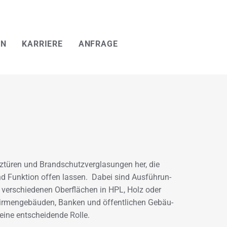
EN
KARRIERE
ANFRAGE
z­tü­ren und Brand­schutz­ver­gla­sun­gen her, die
d Funk­ti­on offen las­sen. Dabei sind Aus­füh­run­
ver­schie­de­nen Ober­flä­chen in HPL, Holz oder
r­men­ge­bäu­den, Ban­ken und öf­fent­li­chen Ge­bäu­
eine ent­schei­den­de Rolle.