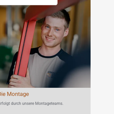
Die Montage
r­folgt durch un­se­re Mon­ta­ge­teams.