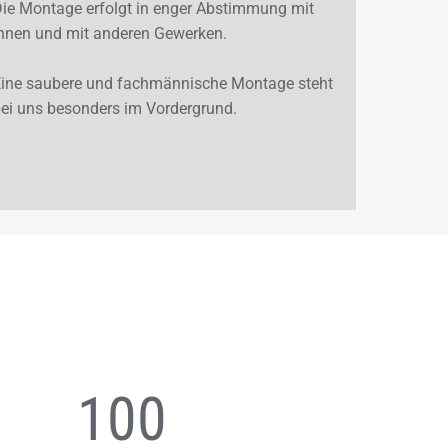
ie Mon­ta­ge er­folgt in enger Ab­stim­mung mit
hnen und mit an­de­ren Ge­wer­ken.
ine sau­be­re und fach­män­ni­sche Mon­ta­ge steht
ei uns be­son­ders im Vor­der­grund.
100