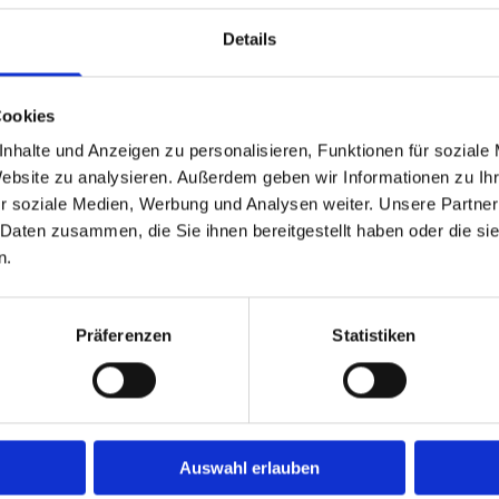
Details
Cookies
nhalte und Anzeigen zu personalisieren, Funktionen für soziale
Website zu analysieren. Außerdem geben wir Informationen zu I
r soziale Medien, Werbung und Analysen weiter. Unsere Partner
beiten
 Daten zusammen, die Sie ihnen bereitgestellt haben oder die s
n.
 Grundlage unseres Entwurfes. Bringen Sie zum
iese mit der Anfrage mit. Möglichkeiten und Ge
Präferenzen
Statistiken
stellung.
Auswahl erlauben