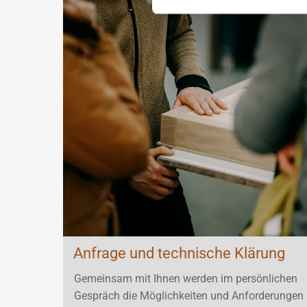
Anfrage und technische Klärung
Ge­mein­sam mit Ihnen wer­den im per­sön­li­chen
Ge­spräch die Mög­lich­kei­ten und An­for­de­run­gen