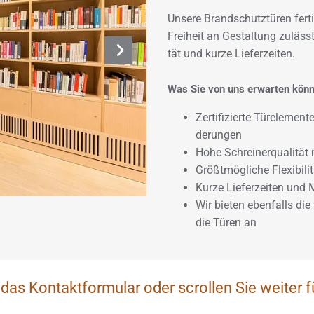
Un­se­re Brand­schutz­tü­ren fer­
Frei­heit an Ge­stal­tung zu­lässt
tät und kurze Lie­fer­zei­ten.
Was Sie von uns er­war­ten kön­
Zer­ti­fi­zier­te Tü­r­ele­m
de­run­gen
Hohe Schrei­ner­qua­li­tät m
Größt­mög­li­che Fle­xi­bi­li
Kurze Lie­fer­zei­ten und
Wir bie­ten eben­falls die
die Türen an
das Kontaktformular oder scrollen Sie weiter f