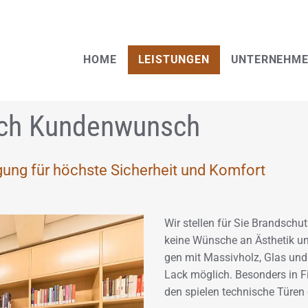
HOME
LEISTUNGEN
UNTERNEHM
ach Kundenwunsch
gung für höchste Sicherheit und Komfort
Wir stel­len für Sie Brand­schut
keine Wün­sche an Äs­the­tik un
gen mit Mas­siv­holz, Glas und 
Lack mög­lich. Be­son­ders in Fi
den spie­len tech­ni­sche Türen 