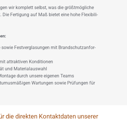
ti­gen wir kom­plett selbst, was die größt­mög­li­che
. Die Fer­ti­gung auf Maß bie­tet eine hohe Fle­xi­bi­li­
nen:
en­te sowie Fest­ver­gla­sun­gen mit Brand­schutz­an­for­
it at­trak­ti­ven Kon­di­tio­nen
­tät und Ma­te­ri­al­aus­wahl
 Mon­ta­ge durch un­se­re ei­ge­nen Teams
 tur­nus­mä­ßi­gen War­tun­gen sowie Prü­fun­gen für
ür die direkten Kontaktdaten unserer