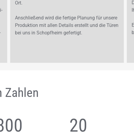
D
Ort.
i­
I
An­schlie­ßend wird die fer­ti­ge Pla­nung für un­se­re
E
Pro­duk­ti­on mit allen De­tails er­stellt und die Türen
­
b
bei uns in Schopf­heim ge­fer­tigt.
n Zahlen
800
20