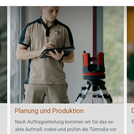
Planung und Produktion
E
Nach Auf­trags­er­tei­lung kom­men wir für das ex­
ak­te Auf­maß vor­bei und prü­fen die Tür­ma­ße vor