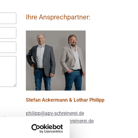
Ihre Ansprechpartner:
Stefan Ackermann & Lothar Philipp
phil­ipp@​apv-​schrei­ne­rei.​de
und
acker­mann@​apv-​schrei­ne­rei.​de