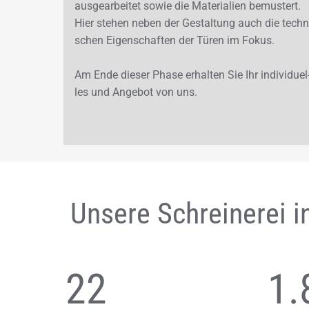
aus­ge­ar­bei­tet sowie die Ma­te­ria­li­en be­mus­tert.
Hier ste­hen neben der Ge­stal­tung auch die tech­n
schen Ei­gen­schaf­ten der Türen im Fokus.
Am Ende die­ser Phase er­hal­ten Sie Ihr in­di­vi­du­el
les und An­ge­bot von uns.
Unsere Schreinerei i
22
1.